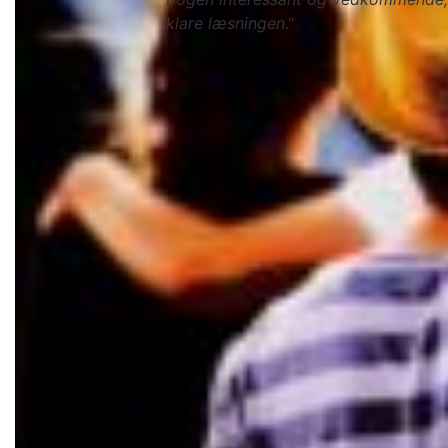
klare læsningen
."