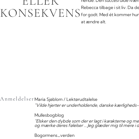
ELLER
hende. Den succesfulde iværksæ
Rebecca tilbage i sit liv. Da d
KONSEKVENS
for godt. Med ét kommer hun i
at ændre alt.
Anmeldelser
Maria Sjøblom / Lektørudtalelse
"Vilde hjerter er underholdende, danske kærligheds
Mullesbogblog
"Elsker den dybde som der er lagt i karakterne og med
og mærke deres følelser ... Jeg glæder mig til mere i 
Bogormens_verden