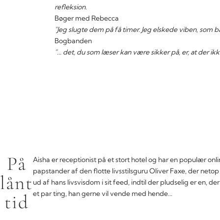
refleksion.
Bøger med Rebecca
"Jeg slugte dem på få timer. Jeg elskede viben, som b
Bogbanden
"... det, du som læser kan være sikker på, er, at der ikk
På
Aisha er receptionist på et stort hotel og har en populær o
papstander af den flotte livsstilsguru Oliver Faxe, der neto
lånt
ud af hans livsvisdom i sit feed, indtil der pludselig er en, 
et par ting, han gerne vil vende med hende...
tid