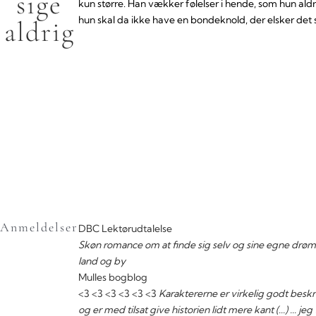
sige
kun større. Han vækker følelser i hende, som hun aldri
hun skal da ikke have en bondeknold, der elsker det st
aldrig
Anmeldelser
DBC Lektørudtalelse
Skøn romance om at finde sig selv og sine egne dr
land og by
Mulles bogblog
<3 <3 <3 <3 <3 <3
Karaktererne er virkelig godt beskre
og er med tilsat give historien lidt mere kant (...) ..