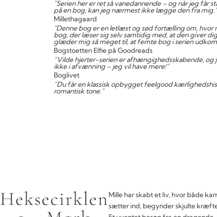
"Serien her er ret så vanedannende – og når jeg får st
på en bog, kan jeg nærmest ikke lægge den fra mig.
Millethagaard
"Denne bog er en letlæst og sød fortælling om, hvor me
bog, der læser sig selv samtidig med, at den giver dig e
glæder mig så meget til, at femte bog i serien udko
Bogstoetten Elfie på Goodreads
”Vilde hjerter-serien er afhængighedsskabende, og j
ikke i afvænning – jeg vil have mere!”
Boglivet
”Du får en klassisk opbygget feelgood kærlighedshisto
romantisk tone.”
Heksecirklen
Mille har skabt et liv, hvor både k
sætter ind, begynder skjulte kræft