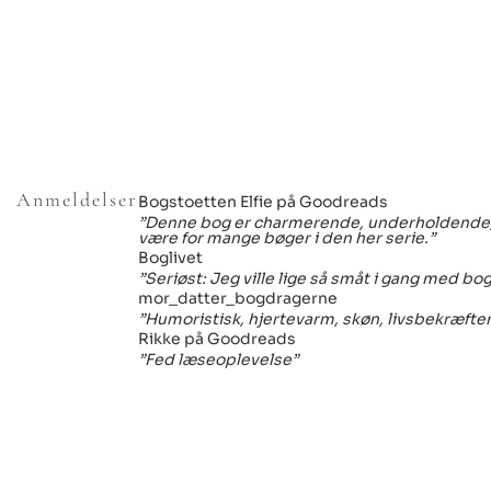
Anmeldelser
Bogstoetten Elfie på Goodreads
”Denne bog er charmerende, underholdende, ve
være for mange bøger i den her serie.”
Boglivet
”Seriøst: Jeg ville lige så småt i gang med bogen
mor_datter_bogdragerne
”Humoristisk, hjertevarm, skøn, livsbekræfte
Rikke på Goodreads
”Fed læseoplevelse”