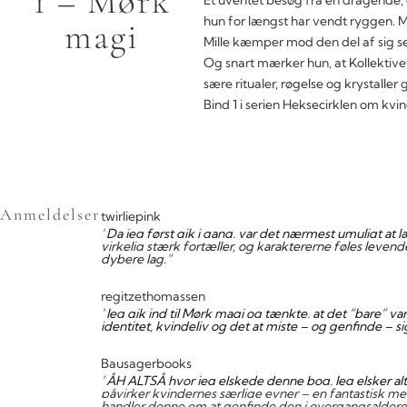
1 – Mørk
Et uventet besøg fra en dragende, 
hun for længst har vendt ryggen. Me
magi
Mille kæmper mod den del af sig sel
Og snart mærker hun, at Kollektivet
sære ritualer, røgelse og krystall
Bind 1 i serien Heksecirklen om kvin
Anmeldelser
twirliepink
”
Da jeg først gik i gang, var det nærmest umuligt at
virkelig stærk fortæller, og karaktererne føles leven
dybere lag.”
regitzethomassen
”
Jeg gik ind til Mørk magi og tænkte, at det “bare” v
identitet, kvindeliv og det at miste – og genfinde – sig
Bausagerbooks
”
ÅH ALTSÅ hvor jeg elskede denne bog. Jeg elsker al
påvirker kvindernes særlige evner – en fantastisk me
handler denne om at genfinde den i overgangsalderen