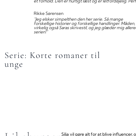
et forhold. Den er hurtigt læst og er letfordøjelig. P
Rikke Sørensen
"Jeg elsker simpelthen den her serie. Så mange
forskellige historier og forskellige handlinger. Måden,
virkelig også Saras skrivestil, og jeg glæder mig allere
serien!"
Serie: Korte romaner til
unge
Silja vil gøre alt for at blive influen