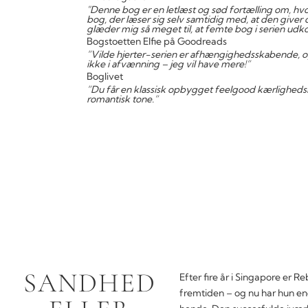
"Denne bog er en letlæst og sød fortælling om, hvor
bog, der læser sig selv samtidig med, at den giver di
glæder mig så meget til, at femte bog i serien ud
Bogstoetten Elfie på Goodreads
”Vilde hjerter-serien er afhængighedsskabende, og
ikke i afvænning – jeg vil have mere!”
Boglivet
”Du får en klassisk opbygget feelgood kærlighedshi
romantisk tone.”
SANDHED
Efter fire år i Singapore er R
fremtiden – og nu har hun end