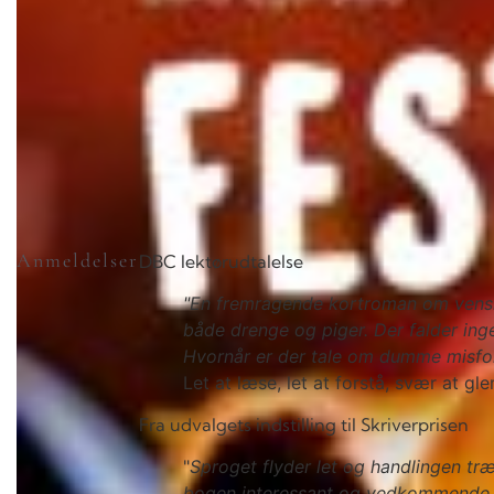
Anmeldelser
DBC lektørudtalelse
"En fremragende kortroman om venska
både drenge og piger. Der falder in
Hvornår er der tale om dumme misforst
Let at læse, let at forstå, svær at gl
Fra udvalgets indstilling til Skriverprisen
"
Sproget flyder let og handlingen træ
bogen interessant og vedkommende, og 