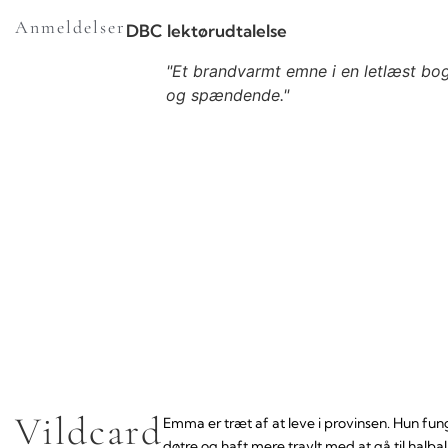
Anmeldelser
DBC lektørudtalelse
"Et brandvarmt emne i en letlæst bo
og spændende."
Vildcard
Emma er træt af at leve i provinsen. Hun f
døtre og haft mere travlt med at gå til halb