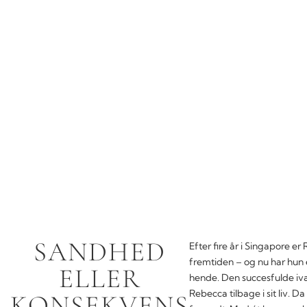
SANDHED
Efter fire år i Singapore er
fremtiden – og nu har hun e
ELLER
hende. Den succesfulde iværk
Rebecca tilbage i sit liv. D
KONSEKVENS