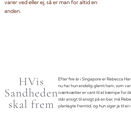
varer ved eller ej, så er man for altid en
anden.
HVis
Efter fire år i Singapore er Rebecca Har
nu har hun endelig glemt ham, som var 
Sandheden
iværksætter er vant til at kæmpe for det,
står ansigt til ansigt på en bar, må Reb
skal frem
planlagte fremtid, og hun siger ja til e