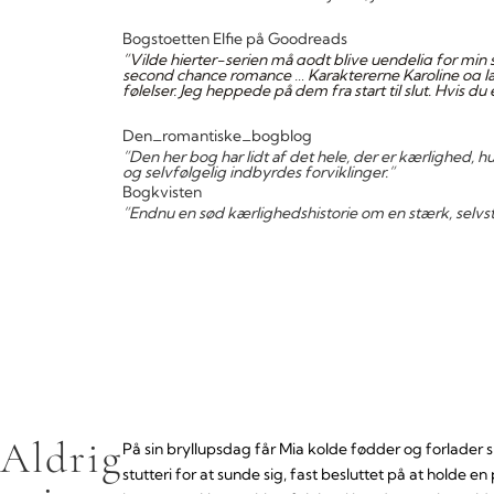
Bogstoetten Elfie på Goodreads
”Vilde hjerter-serien må godt blive uendelig for min 
second chance romance … Karaktererne Karoline og Ja
følelser. Jeg heppede på dem fra start til slut. Hvis du 
Den_romantiske_bogblog
”Den her bog har lidt af det hele, der er kærlighed, 
og selvfølgelig indbyrdes forviklinger.”
Bogkvisten
”Endnu en sød kærlighedshistorie om en stærk, selvstæ
Aldrig
På sin bryllupsdag får Mia kolde fødder og forlader 
stutteri for at sunde sig, fast besluttet på at holde