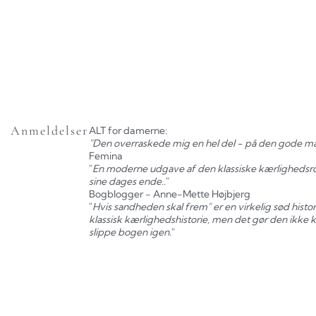
Anmeldelser
ALT for damerne:
"Den overraskede mig en hel del - på den gode m
Femina
"
En moderne udgave af den klassiske kærlighedsroma
sine dages ende.
."
Bogblogger - Anne-Mette Højbjerg
"
Hvis sandheden skal frem" er en virkelig sød histor
klassisk kærlighedshistorie, men det gør den ikke k
slippe bogen igen
."