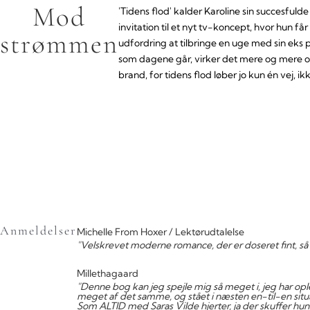
Mod
'Tidens flod' kalder Karoline sin succesfu
invitation til et nyt tv-koncept, hvor hun få
strømmen
udfordring at tilbringe en uge med sin eks 
som dagene går, virker det mere og mere op
brand, for tidens flod løber jo kun én vej, ik
Anmeldelser
Michelle From Hoxer / Lektørudtalelse
"Velskrevet moderne romance, der er doseret fint, så
Millethagaard
"Denne bog kan jeg spejle mig så meget i, jeg har op
meget af det samme, og stået i næsten en-til-en situa
Som ALTID med Saras Vilde hjerter, ja der skuffer hun