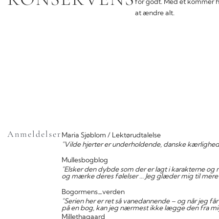
for godt. Med ét kommer hun
at ændre alt.
Anmeldelser
Maria Sjøblom / Lektørudtalelse
"Vilde hjerter er underholdende, danske kærlighe
Mullesbogblog
"Elsker den dybde som der er lagt i karakterne og m
og mærke deres følelser ... Jeg glæder mig til mere 
Bogormens_verden
"Serien her er ret så vanedannende – og når jeg får 
på en bog, kan jeg nærmest ikke lægge den fra mi
Millethagaard