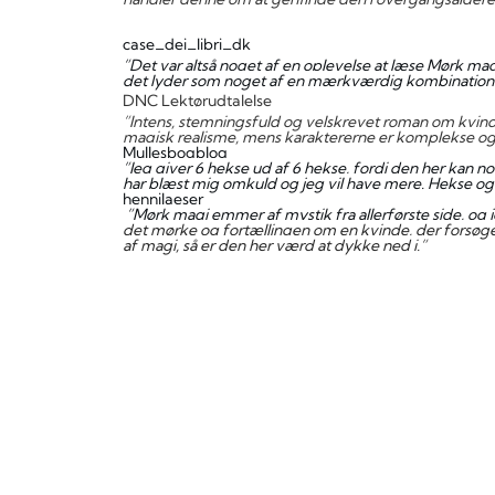
case_dei_libri_dk
”Det var altså noget af en oplevelse at læse Mørk magi
det lyder som noget af en mærkværdig kombination.
DNC Lektørudtalelse
”Intens, stemningsfuld og velskrevet roman om kvind
magisk realisme, mens karaktererne er komplekse og
Mullesbogblog
”Jeg giver 6 hekse ud af 6 hekse, fordi den her kan 
har blæst mig omkuld og jeg vil have mere. Hekse og 
hennilaeser
”Mørk magi emmer af mystik fra allerførste side, og je
det mørke og fortællingen om en kvinde, der forsøger 
af magi, så er den her værd at dykke ned i.”