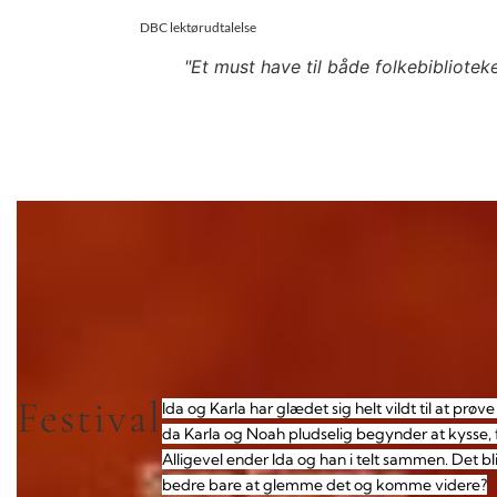
DBC lektørudtalelse
"Et must have til både folkebiblioteke
Festival
Ida og Karla har glædet sig helt vildt til at prø
da Karla og Noah pludselig begynder at kysse, føl
Alligevel ender Ida og han i telt sammen. Det b
bedre bare at glemme det og komme videre?