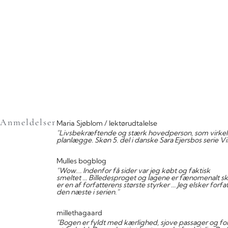
Anmeldelser
Maria Sjøblom / lektørudtalelse
"Livsbekræftende og stærk hovedperson, som virkelig 
planlægge. Skøn 5. del i danske Sara Ejersbos serie Vi
Mulles bogblog
"Wow…. Indenfor få sider var jeg købt og faktisk
smeltet ... Billedesproget og lagene er fænomenalt sk
er en af forfatterens største styrker ... Jeg elsker for
den næste i serien."
millethagaard
"Bogen er fyldt med kærlighed, sjove passager og for