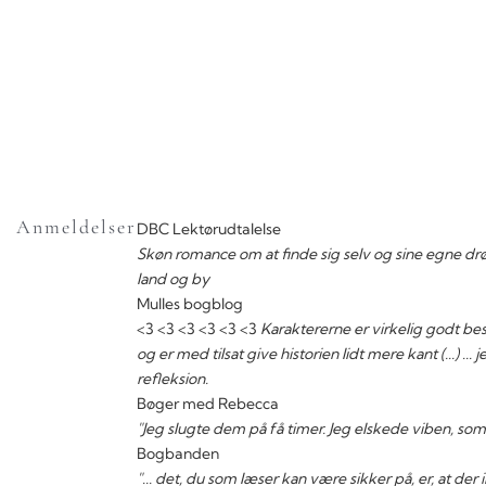
Anmeldelser
DBC Lektørudtalelse
Skøn romance om at finde sig selv og sine egne 
land og by
Mulles bogblog
<3 <3 <3 <3 <3 <3
Karaktererne er virkelig godt bes
og er med tilsat give historien lidt mere kant (...)
refleksion.
Bøger med Rebecca
"Jeg slugte dem på få timer. Jeg elskede viben, so
Bogbanden
"... det, du som læser kan være sikker på, er, at der i